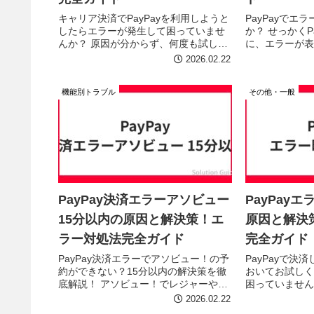
キャリア決済でPayPayを利用しようと
PayPayでエ
したらエラーが発生して困っていませ
か？ せっかくP
んか？ 原因が分からず、何度も試して
に、エラーが表
しまっている方もいるかもしれませ
と焦りますよね
2026.02.22
ん。 この記事では、キャリア決済
着いて対処すれ
PayPayエラーの主な原因と、解決の
可能性がありま
機能別トラブル
その他・一般
た...
PayPayでよくあ
PayPay決済エラーアソビュー
PayPay
15分以内の原因と解決策！エ
原因と解決
ラー対処法完全ガイド
完全ガイド
PayPay決済エラーでアソビュー！の予
PayPayで決
約ができない？15分以内の解決策を徹
おいてお試しく
底解説！ アソビュー！でレジャーやア
困っていません
クティビティを予約しようとしたら、
的なシステム障
2026.02.22
PayPay決済でエラーが出て困っていま
ントの状態など