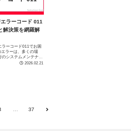
行エラーコード 011
と解決策を網羅解
のエラーコード011でお困
のエラーは、多くの場
銀行のシステムメンテナン
口座情報に起因するも
2026.02.21
ください。この記事で
ド011の原因と解決策を
し...
のページ
3
…
37