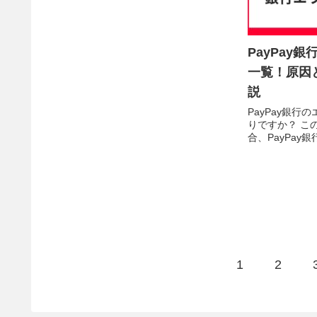
PayPay銀
一覧！原因
説
PayPay銀行
りですか？ こ
合、PayPay
スや、お客様の
のです。ご安心
は、エラーコー
わかりやすく解説
次
1
2