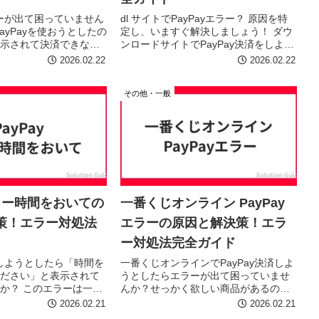
ラーが出て困っていません
dl サイトでPayPayエラー？ 原因を特
ayPayを使おうとしたの
定し、いますぐ解決しましょう！ ダウ
示されて決済できない
ンロードサイトでPayPay決済をしよう
。原因を特定し、落ち
としたらエラーが発生して困っていま
2026.02.22
2026.02.22
ば、すぐに解決できる
せんか？原因は様々ですが、落ち着い
す。 この記事では、
て対処すれば解決できます。この記事
その他・一般
る...
では、PayPay...
エラー時間をおいての
一番くじオンライン PayPay
策！エラー対処法
エラーの原因と解決策！エラ
ー対処法完全ガイド
済しようとしたら「時間を
一番くじオンラインでPayPay決済しよ
ださい」と表示されて
うとしたらエラーが出て困っていませ
か？ このエラーは一時
んか？せっかく欲しい商品があるの
害や、あなたのアカウ
に、決済できないと焦りますよね。こ
2026.02.21
2026.02.21
、様々な原因で発生し
の記事では、一番くじオンラインで