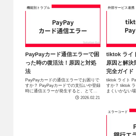
せんか？特に「15分以内」という時間
ます。この記事
機能別トラブル
外部サービス連携
制限がプレッシャー...
と、すぐに試せる
PayPayカード通信エラーで困
tiktok ラ
った時の復活法！原因と対処
原因と解決
法
完全ガイド
PayPayカードの通信エラーでお困りで
tiktok ライト
すか？ PayPayカードでの支払いや登録
すか？ tiktok
時に通信エラーが発生すると、とても
まくいかない場
不便ですよね。原因は様々ですが、こ
考えられます。
2026.02.21
の記事では考えられる原因と、すぐに
の原因を特定し
試せる解決策を分かりやすく解説しま
ップを分かりや
エラーコード
す。 この記事を読めば...
着い...