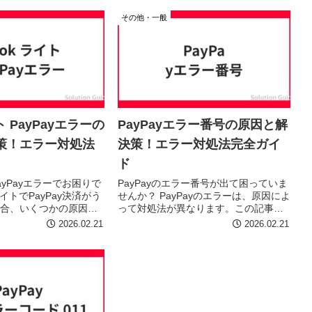
では、考えられる原因
PayPayエラーが発生する主な原因と、
その他・一般
解決策をわか...
その解決策を分かりやすく解...
イト PayPayエラーの
PayPayエラー番号の原因と解
策！エラー対処法
決策！エラー対処法完全ガイ
ド
 PayPayエラーでお困りで
PayPayのエラー番号が出て困っていま
 ライトでPayPay決済がう
せんか？ PayPayのエラーは、原因によ
合、いくつかの原因が
って対処法が異なります。この記事で
この記事では、エラー
は、エラー番号ごとの原因と、具体的
2026.02.21
2026.02.21
、解決するためのステ
な解決ステップをわかりやすく解説し
すく解説します。落ち
ます。 慌てずに、以下の情報を参考に
エラーを解決し、スム...