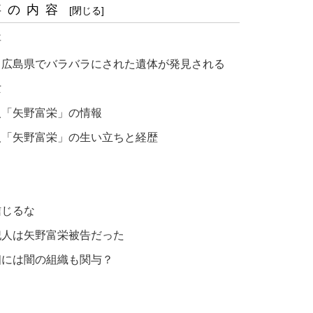
事の内容
要
？広島県でバラバラにされた遺体が発見される
亡
人「矢野富栄」の情報
人「矢野富栄」の生い立ちと経歴
信じるな
犯人は矢野富栄被告だった
相には闇の組織も関与？