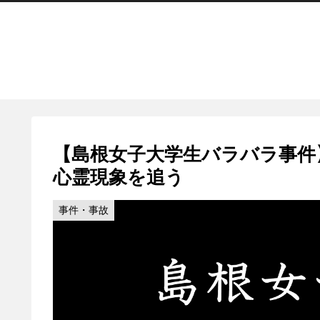
【島根女子大学生バラバラ事件
心霊現象を追う
事件・事故