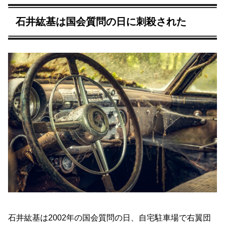
石井紘基は国会質問の日に刺殺された
石井紘基は2002年の国会質問の日、自宅駐車場で右翼団