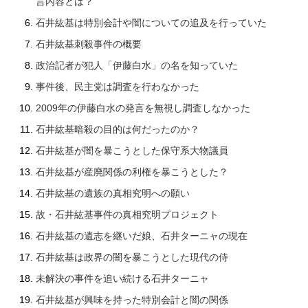
言内容とは？
石井紘基は特別会計や闇についての追及を行っていた
石井紘基刺殺事件の概要
政治記者が犯人「伊藤白水」の名を知っていた
事件後、民主党は調査を行わなかった
2009年の伊藤白水の発言を無視し調査しなかった
石井紘基暗殺の目的は何だったのか？
石井紘基が闇を暴こうとした保守系大物議員
石井紘基が産廃関係の利権を暴こうとした？
石井紘基の遺族の真相究明への願い
故・石井紘基事件の真相究明プロジェクト
石井紘基の遺志を継いだ娘、石井ターニャの現在
石井紘基は政界の闇を暴こうとした現代の侍
未解決の事件を追い続ける石井ターニャ
石井紘基が興味を持った特別会計と闇の関係