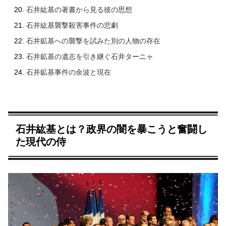
石井紘基の著書から見る彼の思想
石井紘基襲撃殺害事件の悲劇
石井鉱基への襲撃を試みた別の人物の存在
石井鉱基の遺志を引き継ぐ石井ターニャ
石井鉱基事件の余波と現在
石井紘基とは？政界の闇を暴こうと奮闘し
た現代の侍