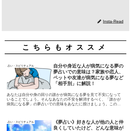
Insta-Read
こちらもオススメ
自分や身近な人が病気になる夢の
占い・スピリチュアル
夢占いでの意味は？家族や恋人、
ペットや友達が病気になる夢など
「相手別」に解説！
あなたは自分や身の回りの誰かが病気になる夢を見て不安になって
いることでしょう。そんなあなたの不安を解消するべく、「誰かが
病気になる夢」の夢占いでの意味をあなたに授けましょう。この記
事で書いていることを参考にして、あなたの生活をより豊かのもの
にしていただけたらいいなと思います。家族や恋人、ペットや友達
が病気になる夢など「誰かが病気になる夢」を相手別に解説してい
《夢占い》好きな人が他の人と仲
きます。
占い・スピリチュアル
良くしていたけど、どんな意味が