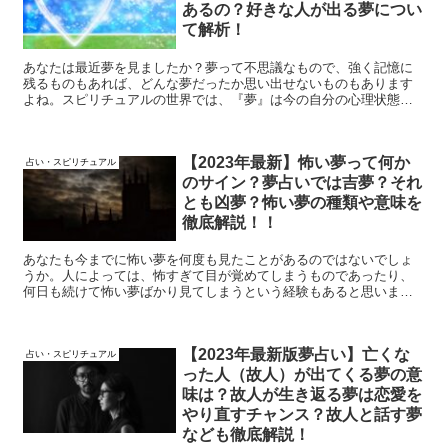
あるの？好きな人が出る夢につい
て解析！
あなたは最近夢を見ましたか？夢って不思議なもので、強く記憶に
残るものもあれば、どんな夢だったか思い出せないものもあります
よね。スピリチュアルの世界では、『夢』は今の自分の心理状態を
表したり、自分への暗示などの様々な意味を持つとされています。
【2023年最新】怖い夢って何か
占い・スピリチュアル
のサイン？夢占いでは吉夢？それ
とも凶夢？怖い夢の種類や意味を
徹底解説！！
あなたも今までに怖い夢を何度も見たことがあるのではないでしょ
うか。人によっては、怖すぎて目が覚めてしまうものであったり、
何日も続けて怖い夢ばかり見てしまうという経験もあると思いま
す。そんな怖い夢には一体どのような意味があるのか気になります
よね。こちらの記事では怖い夢について徹底解説しています。
【2023年最新版夢占い】亡くな
占い・スピリチュアル
った人（故人）が出てくる夢の意
味は？故人が生き返る夢は恋愛を
やり直すチャンス？故人と話す夢
なども徹底解説！