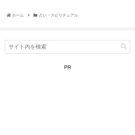
反撃する夢、いじめから助けられる夢など様々なパターンの夢占い
をお届けします。
ホーム
占い・スピリチュアル
PR