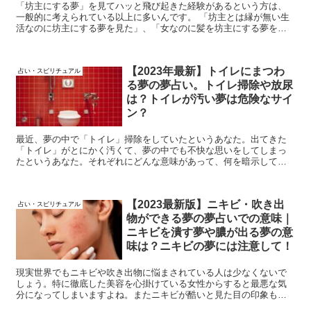
「坊主にする夢」を見てハッと飛び起きた経験があるという方は、
一般的に考えられている以上に多いんです。 「坊主とは縁が無い生
活なのに坊主にする夢を見た」、「女なのに髪を坊主にする夢を見
た」、「自分では無く彼氏や友達が坊主にする夢を見た」など、そ
のパターンは様々。 本記事では2021年最新版の髪を坊主にする夢の
夢占いでの意味を徹底解説していきます。
【2023年最新】トイレにまつわ
占い・スピリチュアル
る夢の夢占い。トイレ掃除や放尿
は？トイレが汚い夢は危険なサイ
ン？
最近、夢の中で「トイレ」掃除をしていたというあなた。出てきた
「トイレ」がとにかく汚くて、夢の中でも不快な思いをしてしまっ
たというあなた。それぞれにどんな意味があって、何を暗示してい
るのか気になっているのではないでしょうか？こちらの記事では
「トイレにまつわる夢」の夢占いについて解説していきます。この
【2021年最新版】をゆっくりご覧ください。 <!-- /wp:paragraph -->
【2023最新版】ニキビ・吹き出
占い・スピリチュアル
物ができる夢の夢占いでの意味｜
ニキビを潰す夢や膿が出る夢の意
味は？ニキビの夢には注意して！
現実世界でもニキビや吹き出物に悩まされている人は少なくないで
しょう。特に徹底した美容を心掛けている女性からすると最悪な気
分になってしまいますよね。またニキビが酷いと見た目の印象も悪
くなってしまいます。ニキビができる夢は夢占いにおいても良いも