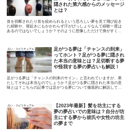
隠された第六感からのメッセージ
とは？
首を切断されたり首を絞められるという恐ろしい夢を見て飛び起き
た経験や、寝起きにもかかわらず汗がびっしょりなんて経験一度は
あるのではないでしょうか？そのように想像しただけで身がすくむ
ような恐ろしい夢にはどんなメッセージが隠されているのでしょう
か？
足がつる夢は「チャンスの到来」
占い・スピリチュアル
ってホント？足がつる夢に隠され
た本当の意味とは？足切断する夢
や怪我する夢の夢占いも解説！
足がつる夢は「チャンスの到来のサイン」と言われていますが、果
たしてそれは本当なのでしょうか？足がつる夢に隠された本当の意
味とは？こちらの記事では足がつる夢について徹底的に解説してい
ます。足を切断する夢、怪我する夢の夢占いもどうぞ！
【2023年最新】髪を坊主にする
占い・スピリチュアル
夢の夢占いでの意味は？自分が坊
主にする夢から彼氏や女性の坊主
の夢まで