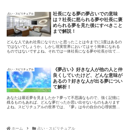
持っているのか気になりますよね？溺れる夢の夢占いはもちろんの
こと、溺れる夢を見るときや見た後の対処法までまとめてみまし
た。
社長になる夢の夢占いでの意味
占い・スピリチュアル
は？社長に怒られる夢や社長に褒
められる夢を見た後にすべきこと
まで解説！
どんな人であれ社長になりたいと思ったことは今までに1度はあるの
ではないでしょうか。しかし現実世界においてはそう簡単になれる
ものではないですよね。それでは一体社長になる夢や社長が出てく
る夢にはどのような意味やサインがあるのでしょうか？社長の夢の
夢占いでの意味から社長の夢を見た後にあなたが取るべき行動まで
を解説していきたいと思います！
《夢占い》好きな人が他の人と仲
占い・スピリチュアル
良くしていたけど、どんな意味が
あるの？好きな人が出る夢につい
て解析！
あなたは最近夢を見ましたか？夢って不思議なもので、強く記憶に
残るものもあれば、どんな夢だったか思い出せないものもあります
よね。スピリチュアルの世界では、『夢』は今の自分の心理状態を
表したり、自分への暗示などの様々な意味を持つとされています。
ホーム
占い・スピリチュアル