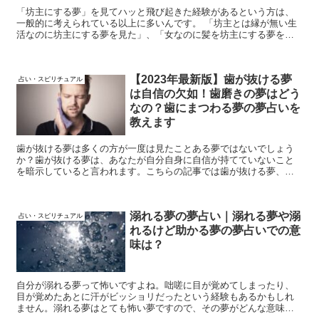
「坊主にする夢」を見てハッと飛び起きた経験があるという方は、
一般的に考えられている以上に多いんです。 「坊主とは縁が無い生
活なのに坊主にする夢を見た」、「女なのに髪を坊主にする夢を見
た」、「自分では無く彼氏や友達が坊主にする夢を見た」など、そ
のパターンは様々。 本記事では2021年最新版の髪を坊主にする夢の
夢占いでの意味を徹底解説していきます。
【2023年最新版】歯が抜ける夢
占い・スピリチュアル
は自信の欠如！歯磨きの夢はどう
なの？歯にまつわる夢の夢占いを
教えます
歯が抜ける夢は多くの方が一度は見たことある夢ではないでしょう
か？歯が抜ける夢は、あなたが自分自身に自信が持てていないこと
を暗示していると言われます。こちらの記事では歯が抜ける夢、歯
磨きする夢、歯が欠ける夢、歯医者の夢など、歯にまつわる夢の夢
占いをお伝えしていきます！
溺れる夢の夢占い｜溺れる夢や溺
占い・スピリチュアル
れるけど助かる夢の夢占いでの意
味は？
自分が溺れる夢って怖いですよね。咄嗟に目が覚めてしまったり、
目が覚めたあとに汗がビッショリだったという経験もあるかもしれ
ません。溺れる夢はとても怖い夢ですので、その夢がどんな意味を