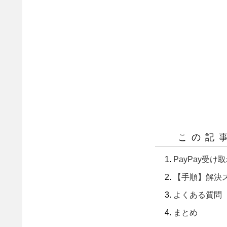
この記
PayPay受
【手順】解決
よくある質問
まとめ