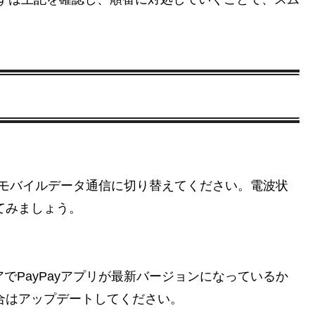
か、モバイルデータ通信に切り替えてください。電波状
てみましょう。
layストアでPayPayアプリが最新バージョンになっているか
合はアップデートしてください。