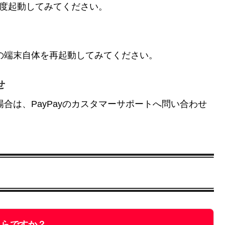
再度起動してみてください。
の端末自体を再起動してみてください。
せ
合は、PayPayのカスタマーサポートへ問い合わせ
くらですか？