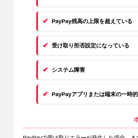
PayPay残高の上限を超えている
受け取り拒否設定になっている
システム障害
PayPayアプリまたは端末の一時
PayPayで受け取りエラーが発生した場合