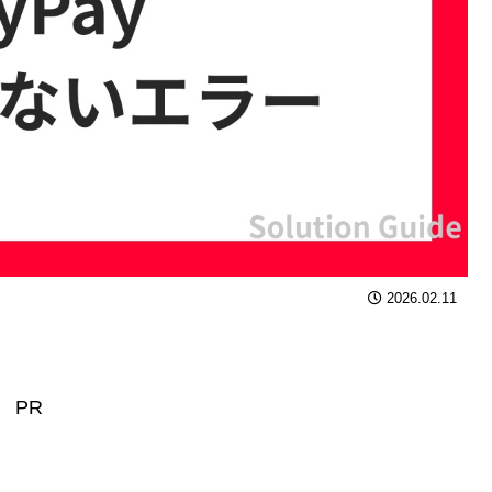
2026.02.11
PR