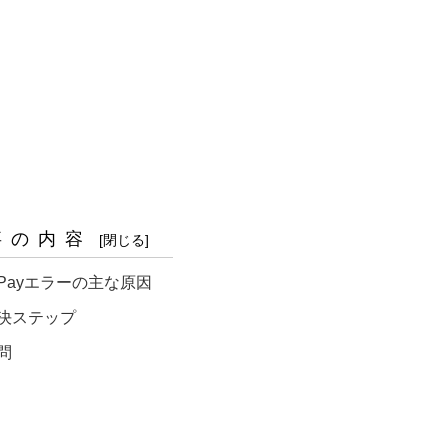
事の内容
yPayエラーの主な原因
決ステップ
問