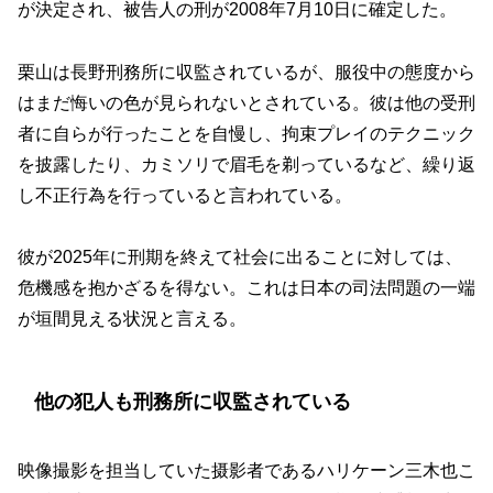
が決定され、被告人の刑が2008年7月10日に確定した。
栗山は長野刑務所に収監されているが、服役中の態度から
はまだ悔いの色が見られないとされている。彼は他の受刑
者に自らが行ったことを自慢し、拘束プレイのテクニック
を披露したり、カミソリで眉毛を剃っているなど、繰り返
し不正行為を行っていると言われている。
彼が2025年に刑期を終えて社会に出ることに対しては、
危機感を抱かざるを得ない。これは日本の司法問題の一端
が垣間見える状況と言える。
他の犯人も刑務所に収監されている
映像撮影を担当していた摄影者であるハリケーン三木也こ