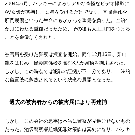
2004年6月、バッキーによるリアルな奇怪なビデオ撮影に
AV女優が関与し、屈辱を受けるだけでなく、直腸穿孔や
肛門裂傷といった生命にもかかわる重傷を負った。全治4
か月にわたる重傷だったため、その後も人工肛門をつける
ことを余儀なくされた。
被害届を受けた警察は捜査を開始。同年12月16日、栗山
龍をはじめ、撮影関係者を含む8人が身柄を拘束された。
しかし、この時点では犯罪の証拠が不十分であり、一時的
な留置後に釈放されるという残念な展開となった。
過去の被害者からの被害届により再逮捕
しかし、この会社の悪事は本当に警察が見過ごせないもの
だった。池袋警察署組織犯罪対策課は真剣になり、バッキ