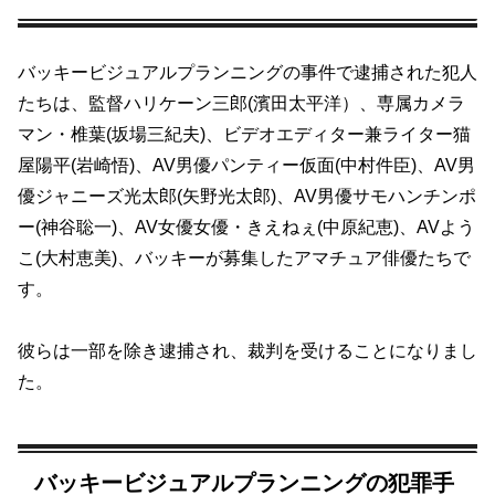
バッキービジュアルプランニングの事件で逮捕された犯人
たちは、監督ハリケーン三郎(濱田太平洋）、専属カメラ
マン・椎葉(坂場三紀夫)、ビデオエディター兼ライター猫
屋陽平(岩崎悟)、AV男優パンティー仮面(中村件臣)、AV男
優ジャニーズ光太郎(矢野光太郎)、AV男優サモハンチンポ
ー(神谷聡一)、AV女優女優・きえねぇ(中原紀恵)、AVよう
こ(大村恵美)、バッキーが募集したアマチュア俳優たちで
す。
彼らは一部を除き逮捕され、裁判を受けることになりまし
た。
バッキービジュアルプランニングの犯罪手