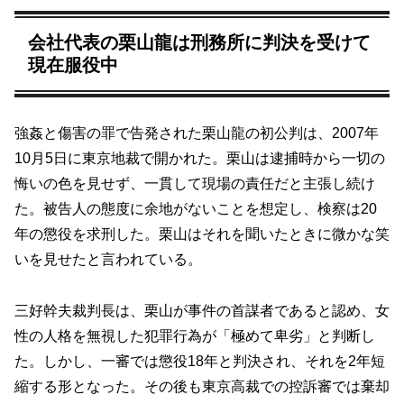
会社代表の栗山龍は刑務所に判決を受けて
現在服役中
強姦と傷害の罪で告発された栗山龍の初公判は、2007年
10月5日に東京地裁で開かれた。栗山は逮捕時から一切の
悔いの色を見せず、一貫して現場の責任だと主張し続け
た。被告人の態度に余地がないことを想定し、検察は20
年の懲役を求刑した。栗山はそれを聞いたときに微かな笑
いを見せたと言われている。
三好幹夫裁判長は、栗山が事件の首謀者であると認め、女
性の人格を無視した犯罪行為が「極めて卑劣」と判断し
た。しかし、一審では懲役18年と判決され、それを2年短
縮する形となった。その後も東京高裁での控訴審では棄却