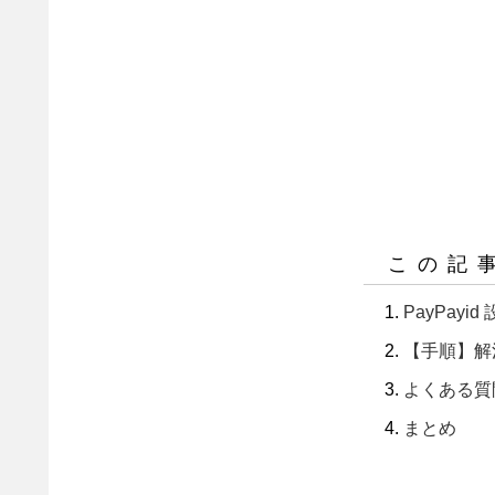
この記
PayPay
【手順】解
よくある質
まとめ