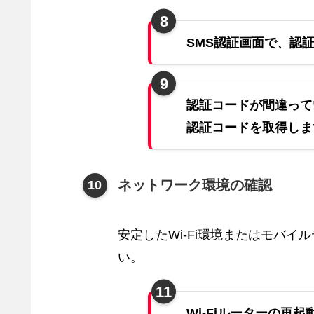
SMS認証画面で、認
認証コードが間違って
認証コードを取得しま
ネットワーク環境の確認
安定したWi-Fi環境またはモバ
い。
Wi-Fiルーターの再