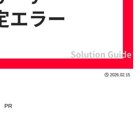
2026.02.15
PR