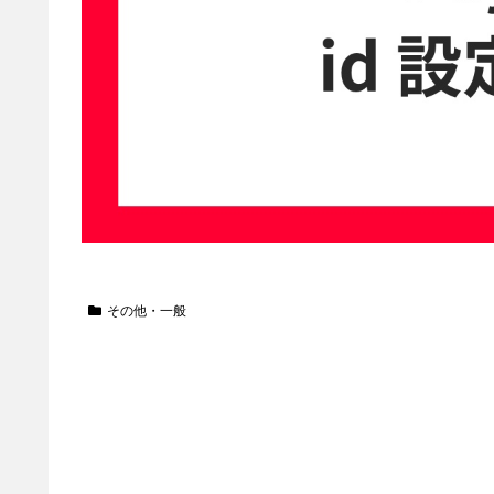
その他・一般