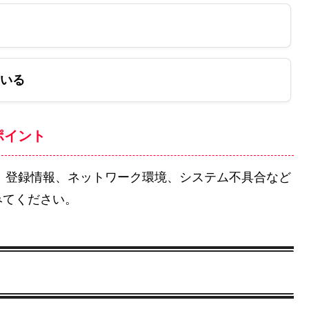
ている
ポイント
ョン、登録情報、ネットワーク環境、システム不具合など
みてください。