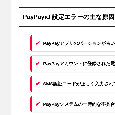
PayPayid 設定エラーの主な原因
PayPayアプリのバージョンが古い
PayPayアカウントに登録され
SMS認証コードが正しく入力され
PayPayシステムの一時的な不具合