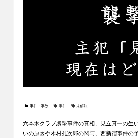
事件・事故
事件
未解決
六本木クラブ襲撃事件の真相、見立真一の生
いの原因や木村孔次郎の関与、西新宿事件の