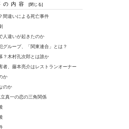
事の内容
？間違いによる死亡事件
劇
で人違いが起きたのか
犯グループ、「関東連合」とは？
幕？木村孔次郎とは誰か
害者、藤本亮介はレストランオーナー
のか
なのか
.見立真一の恋の三角関係
後
後
件