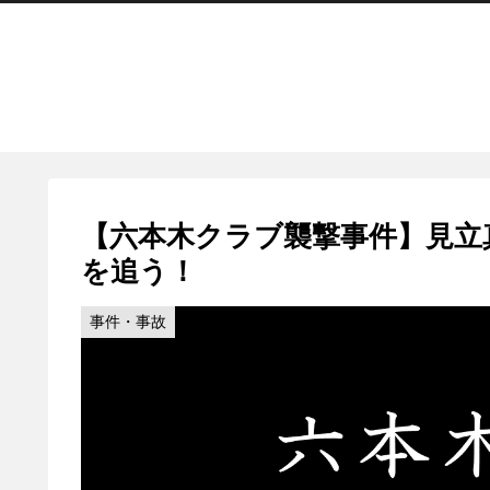
【六本木クラブ襲撃事件】見立真
を追う！
事件・事故