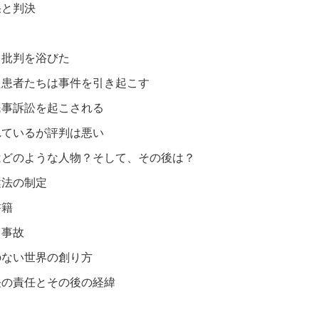
果と判決
も批判を浴びた
た患者たちは事件を引き起こす
民事訴訟を起こされる
れているが評判は悪い
はどのような人物？そして、その後は？
健法の制定
書籍
と事故
のない世界の創り方
長の責任とその後の経緯