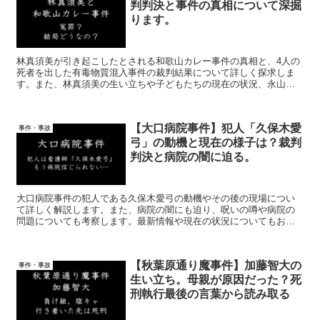
判判決と事件の真相について深掘
ります。
林真須美が引き起こしたとされる和歌山カレー事件の真相と、4人の
死者を出した有毒物質混入事件の裁判結果について詳しく探求しま
す。また、林真須美の生い立ちや子どもたちの現在の状況、永山基
準による死刑判決の可能性、事件の動機に迫る検証も行います。冤
罪の可能性や林真須美の子どもたちの人生にも焦点を当て、この事
件の波紋が及ぼす影響について考察します。
【大口病院事件】犯人「久保木愛
事件・事故
弓」の動機と現在の様子は？裁判
判決と病院の闇に迫る。
大口病院事件の犯人である久保木愛弓の動機やその後の現場につい
て詳しく解説します。また、病院の闇にも迫り、呪いの噂や病院の
問題についても考察します。最新情報や現在の状況についてもお伝
えします。大口病院事件関連の事件や他の病院事件との関連性、そ
して職場の人間関係や働き方にも焦点を当て、改善策についても考
えます。
【秋葉原通り魔事件】加藤智大の
事件・事故
生い立ち。母親が原因だった？死
刑執行最後の言葉から読み取る