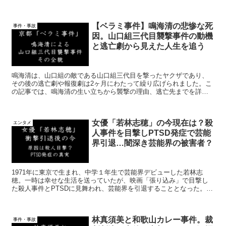
の手口が使われました。事件の悲劇的な背景や犯人グループの詳
細、そして被害者の霊を巡る不思議な発見など、事件の衝撃をあま
すことなくお伝えします。さらに、この事件の影響や関連作品につ
【ベラミ事件】鳴海清の悲惨な死
いてもご紹介します。
事件・事故
因。山口組三代目襲撃事件の動機
と逃亡劇から見えた人生を追う
鳴海清は、山口組の敵である山口組三代目を撃ったヤクザであり、
その後の逃亡劇や報復劇は2ヶ月にわたって繰り広げられました。こ
の記事では、鳴海清の生い立ちから襲撃の理由、逃亡先までを詳し
く紹介します。さらに、ベラミ事件以降の彼の子供や墓の現在の状
況など、その後の人生にも迫ります。さあ、鳴海清がなぜ山口組に
襲撃を仕掛けたのか、彼のその後は一体どうなったのか、その真実
女優「若林志穂」の今現在は？殺
を探求しましょう。
エンタメ
人事件を目撃しPTSD発症で芸能
界引退…闇深き芸能界の被害者？
1971年に東京で生まれ、中学１年生で芸能界デビューした若林志
穂。一時は幸せな生活を送っていたが、映画「張り込み」で目撃し
た殺人事件とPTSDに見舞われ、芸能界を引退することとなった。記
事では、志穂の苦悩や心の闇、そして「天までとどけ」での役割に
ついて探っていく。さらに、同じくPTSDを経験した著名人や志穂の
現在の生活にも迫る。
林真須美と和歌山カレー事件。裁
事件・事故