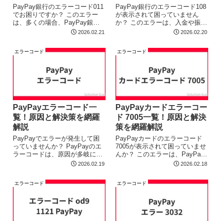
PayPay銀行のエラーコード011
PayPay銀行のエラーコード108
でお困りですか？ このエラー
が表示されて困っていません
は、多くの場合、PayPay銀行
か？ このエラーは、入金や振込
のシステムメンテナンスや、お
の際に発生することが多く、原
2026.02.21
2026.02.20
客様の口座情報に起因するもの
因も様々で解決方法が分かりづ
です。ご安心ください。この記
らいですよね。本記事では、
エラーコード
エラーコード
事では、エラーコード011の原
PayPay銀行のエラーコード108
因と解決策をわかりやすく解説
が発生する原因と、具体的な解
し...
決...
PayPayエラーコード一
PayPayカードエラーコー
覧！原因と解決策を網羅
ド 7005一覧！原因と解決
解説
策を網羅解説
PayPayでエラーが発生して困
PayPayカードのエラーコード
っていませんか？ PayPayのエ
7005が表示されて困っていませ
ラーコードは、原因が多岐に渡
んか？ このエラーは、PayPay
るため、解決に時間がかかるこ
カードの利用に何らかの問題が
2026.02.19
2026.02.18
とがあります。 この記事では、
発生していることを示唆してい
PayPayのエラーコードの主な
ます。しかし、ご安心くださ
エラーコード
エラーコード
原因と、具体的な解決ステップ
い。この記事では、エラーコー
を分かりやすく解説します。 ...
ド7005の原因を特定し、具体
的...