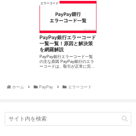
エラーコード
やPayPayを利用した支払いが
プリのバージョンが古い ...
できなくなることがあ...
PayPay銀行エラーコード
一覧一覧！原因と解決策
を網羅解説
PayPay銀行エラーコード一覧
の主な原因 PayPay銀行のエラ
ーコードは、取引が正常に完了
しなかった場合に表示される番
号です。主な原因は以下の通り
です。 残高不足: 口座の残高が
不足している。 入力情報の間違
ホーム
PayPay
エラーコード
い: 口座...