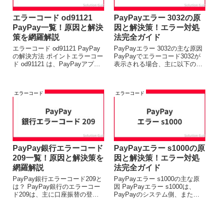
エラーコード od91121
PayPayエラー 3032の原
PayPay一覧！原因と解決
因と解決策！エラー対処
策を網羅解説
法完全ガイド
エラーコード od91121 PayPay
PayPayエラー 3032の主な原因
の解決方法 ポイントエラーコー
PayPayでエラーコード3032が
ド od91121 は、PayPayアプリ
表示される場合、主に以下の原
で決済時に発生するエラーで
因が考えられます。 通信環境の
す。主な原因は、PayPay残高
不安定: Wi-Fiやモバイルデータ
不足、PayPayカードの利用制
通信の接続状況が悪い。
エラーコード
エラーコード
限、通信環境の問題などが考え
PayPayアプリのバージョ...
られ...
PayPay銀行エラーコード
PayPayエラー s1000の原
209一覧！原因と解決策を
因と解決策！エラー対処
網羅解説
法完全ガイド
PayPay銀行エラーコード209と
PayPayエラー s1000の主な原
は？ PayPay銀行のエラーコー
因 PayPayエラー s1000は、
ド209は、主に口座振替の登録
PayPayのシステム側、または
や支払いの際に発生するエラー
お客様側の環境に起因する様々
です。このエラーが発生する
な原因で発生します。主な原因
と、PayPay残高へのチャージ
は以下の通りです。 PayPayア