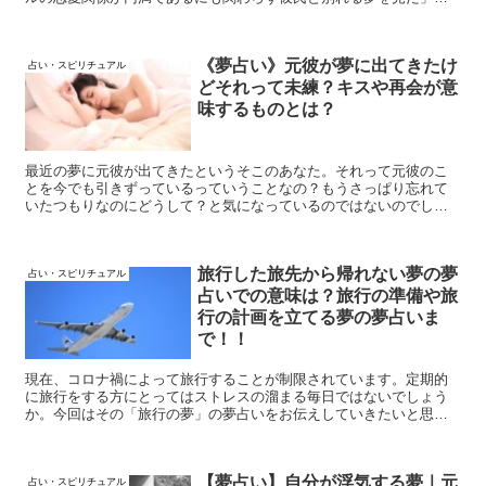
「彼氏と連絡が着かない状況で別れる夢を見た」など、彼氏と別れ
る夢を見た方の中でも状況は様々。 今回は基本的な彼氏と別れる夢
の夢占いでの意味を、2021年の最新版の情報から分析していきま
《夢占い》元彼が夢に出てきたけ
す。 彼氏を自分から振る形で別れたというケースや、2日連続で彼氏
占い・スピリチュアル
と別れる夢を見たという特殊なパターンを解説していきますので是
どそれって未練？キスや再会が意
非ご参考下さい。
味するものとは？
最近の夢に元彼が出てきたというそこのあなた。それって元彼のこ
とを今でも引きずっているっていうことなの？もうさっぱり忘れて
いたつもりなのにどうして？と気になっているのではないのでしょ
うか。果たして元彼が夢に出てきたのは何を暗示しているのでしょ
うか。こちらの記事で解析していきます。
旅行した旅先から帰れない夢の夢
占い・スピリチュアル
占いでの意味は？旅行の準備や旅
行の計画を立てる夢の夢占いま
で！！
現在、コロナ禍によって旅行することが制限されています。定期的
に旅行をする方にとってはストレスの溜まる毎日ではないでしょう
か。今回はその「旅行の夢」の夢占いをお伝えしていきたいと思い
ます。旅行した旅先から帰れない夢から旅行の準備をする夢、旅行
の計画を立てる夢まで詳しく説明していきます。
【夢占い】自分が浮気する夢｜元
占い・スピリチュアル