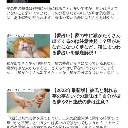
夢の中の映像は鮮明に記憶に残ることが多いですが、匂いは覚えて
いないこと多いですよね。その分香水などの匂いが印象的な夢に
は、ある特徴が見られます。香水や匂いの夢にはどんな意味やサイ
ンが隠されているのか。詳しく解説していきます。
【夢占い】夢の中に猫がたくさん
占い・スピリチュアル
出てくるのは注意喚起！？猫があ
なたになつく夢など、猫にまつわ
る夢占いを徹底解説！！
猫が出てきた夢が印象的で、猫の夢占いがきになっているあなた。
猫が好きな人からすると、とても幸せな夢なのではないでしょう
か。「猫がたくさん出てきた」とか「猫が自分になついた」など、
夢の中に出てきた猫の色や、行動などからあなたのその夢を占いま
す！
【2023年最新版】彼氏と別れる
占い・スピリチュアル
夢の夢占いでの意味は？自分が振
る夢や2日連続の夢は注意？
「彼氏と別れる夢を見てしまい、二人の恋愛関係に関する暗示では
無いかと不安」という女性は多いのではないでしょうか？ 「カップ
ルの恋愛関係が円満であるにも関わらず彼氏と別れる夢を見た」